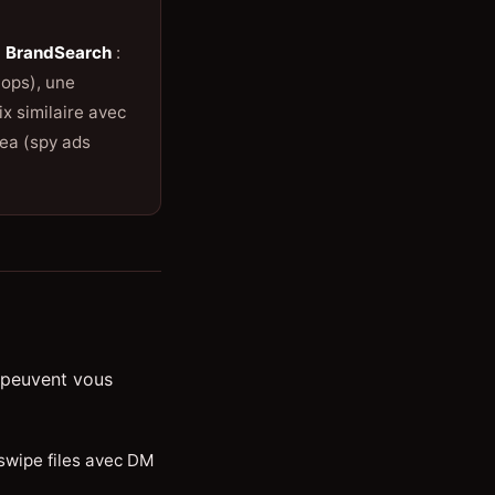
t
BrandSearch
:
hops), une
x similaire avec
nea (spy ads
s peuvent vous
swipe files avec DM