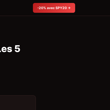
-20% avec SPY20 →
Les 5