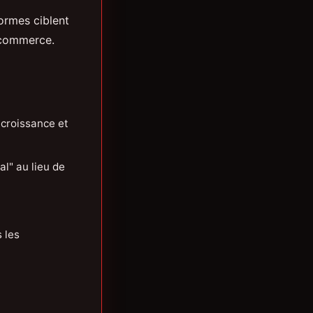
formes ciblent
-commerce.
 croissance et
l" au lieu de
 les