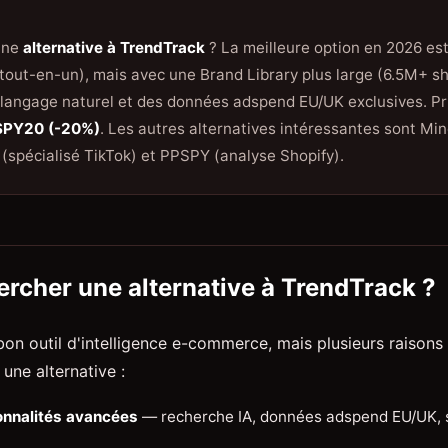
une
alternative à TrendTrack
? La meilleure option en 2026 es
out-en-un), mais avec une Brand Library plus large (6.5M+ s
 langage naturel et des données adspend EU/UK exclusives. Pri
SPY20 (-20%)
. Les autres alternatives intéressantes sont Mi
 (spécialisé TikTok) et PPSPY (analyse Shopify).
rcher une alternative à TrendTrack ?
bon outil d'intelligence e-commerce, mais plusieurs raison
une alternative :
onnalités avancées
— recherche IA, données adspend EU/UK, 