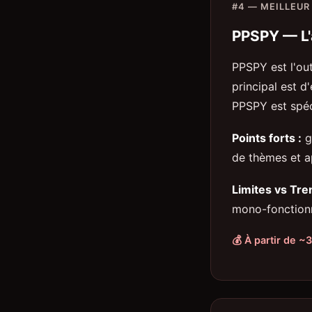
#4 — MEILLEUR
PPSPY — L'
PPSPY est l'out
principal est d
PPSPY est spéc
Points forts :
g
de thèmes et a
Limites vs Tre
mono-fonctionn
💰 À partir de ~