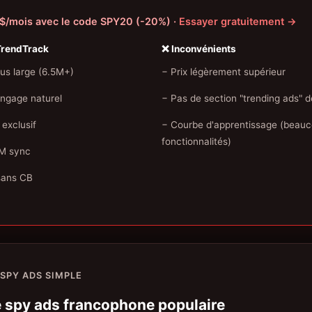
63$/mois avec le code SPY20 (-20%) ·
Essayer gratuitement →
TrendTrack
❌ Inconvénients
lus large (6.5M+)
− Prix légèrement supérieur
angage naturel
− Pas de section "trending ads" d
exclusif
− Courbe d'apprentissage (beau
fonctionnalités)
DM sync
sans CB
 SPY ADS SIMPLE
 spy ads francophone populaire