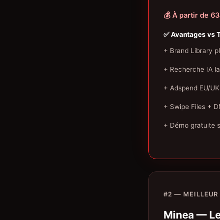
💰 À partir de 
✅ Avantages vs 
+ Brand Library p
+ Recherche IA l
+ Adspend EU/UK 
+ Swipe Files + 
+ Démo gratuite 
#2 — MEILLEUR
Minea — Le