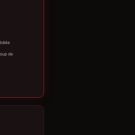
édiée
coup de