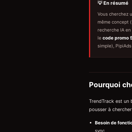
💡 En résumé
Vous cherchez 
même concept (t
recherche IA en
le
code promo 
simple), PipiAds
Pourquoi che
TrendTrack est un 
pousser à chercher 
Besoin de foncti
sync