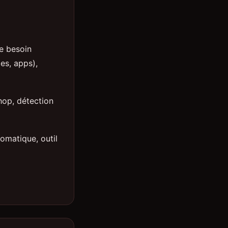
re besoin
es, apps),
hop, détection
omatique, outil