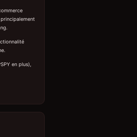
e-commerce
 principalement
ing.
ctionnalité
ne.
SPY en plus),