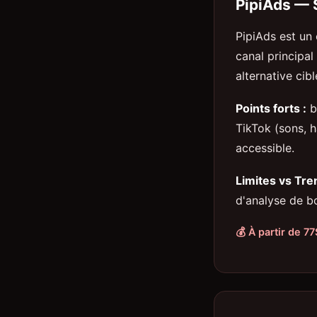
PipiAds — 
PipiAds est un 
canal principal
alternative cibl
Points forts :
b
TikTok (sons, 
accessible.
Limites vs Tre
d'analyse de bo
💰 À partir de 7