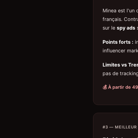
Minea est l'un
français. Cont
sur le
spy ads
s
Points forts :
in
influencer mar
Limites vs Tre
pas de trackin
💰 À partir de 49
#3 — MEILLEUR